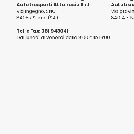
Autotrasporti Attanasio S.r.l.
Autotrasp
Via Ingegno, SNC
Via provi
84087 Sarno (SA)
84014 - N
Tel. e Fax: 081 943041
Dal lunedì al venerdì dalle 8:00 alle 19:00